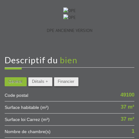
DPE ANCIENNE VERSION
descriptif du
bien
Général
Détails +
Financier
49100
Code postal
37 m²
Surface habitable (m²)
37 m²
Surface loi Carrez (m²)
1
Nombre de chambre(s)