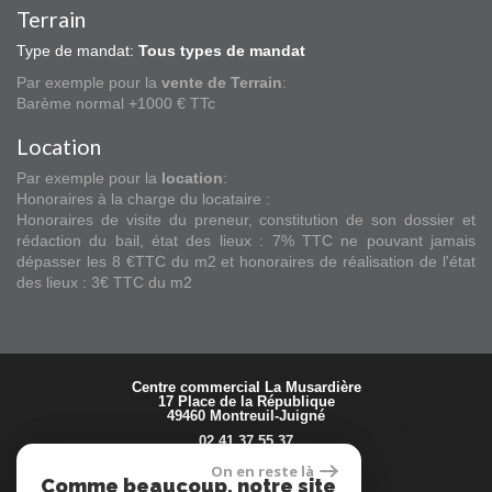
Terrain
Type de mandat:
Tous types de mandat
Par exemple pour la
vente de Terrain
:
Barème normal +1000 € TTc
Location
Par exemple pour la
location
:
Honoraires à la charge du locataire :
Honoraires de visite du preneur, constitution de son dossier et
rédaction du bail, état des lieux : 7% TTC ne pouvant jamais
dépasser les 8 €TTC du m2 et honoraires de réalisation de l'état
des lieux : 3€ TTC du m2
17 Place de la République
49460
Montreuil-Juigné
02 41 37 55 37
prisma.montreuil@orange.fr
On en reste là
Comme beaucoup, notre site