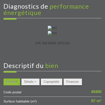
diagnostics de
performance
énergétique
DPE ANCIENNE VERSION
descriptif du
bien
Général
Détails +
Copropriété
Financier
49460
Code postal
87 m²
Surface habitable (m²)