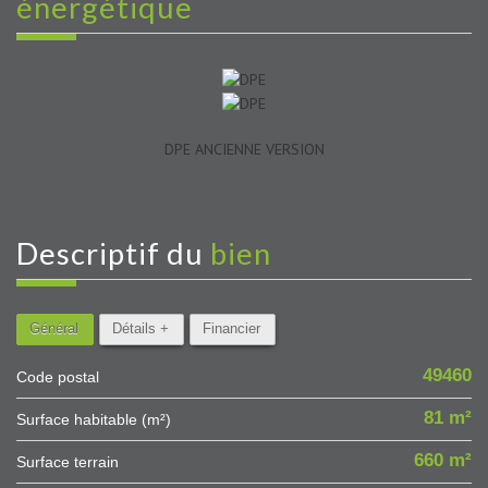
énergétique
DPE ANCIENNE VERSION
descriptif du
bien
Général
Détails +
Financier
49460
Code postal
81 m²
Surface habitable (m²)
660 m²
surface terrain