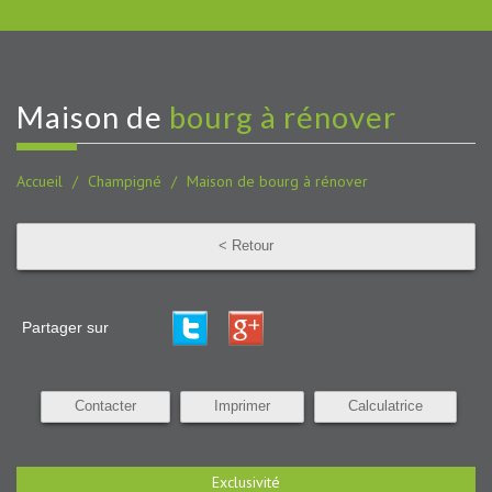
maison de
bourg à rénover
Accueil
Champigné
Maison de bourg à rénover
< Retour
Partager sur
Contacter
Imprimer
Calculatrice
Exclusivité