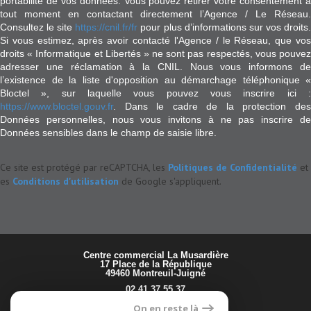
portabilité de vos données. Vous pouvez retirer votre consentement à
tout moment en contactant directement l’Agence / Le Réseau.
Consultez le site
https://cnil.fr/fr
pour plus d’informations sur vos droits
Si vous estimez, après avoir contacté l'Agence / le Réseau, que vos
droits « Informatique et Libertés » ne sont pas respectés, vous pouvez
adresser une réclamation à la CNIL. Nous vous informons de
l’existence de la liste d'opposition au démarchage téléphonique «
Bloctel », sur laquelle vous pouvez vous inscrire ici :
https://www.bloctel.gouv.fr
. Dans le cadre de la protection des
Données personnelles, nous vous invitons à ne pas inscrire de
Données sensibles dans le champ de saisie libre.
Ce site est protégé par reCAPTCHA, les
Politiques de Confidentialité
et
es
Conditions d'utilisation
de Google s'appliquent.
17 Place de la République
49460
Montreuil-Juigné
02 41 37 55 37
prisma.montreuil@orange.fr
On en reste là