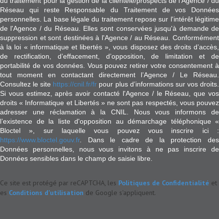
du traitement pour la gestion de la clientèle/prospects de l'Agence / du
Réseau qui reste Responsable du Traitement de vos Données
personnelles. La base légale du traitement repose sur l'intérêt légitime
de l'Agence / du Réseau. Elles sont conservées jusqu'à demande de
suppression et sont destinées à l'Agence / au Réseau. Conformément
à la loi « informatique et libertés », vous disposez des droits d’accès,
de rectification, d’effacement, d’opposition, de limitation et de
portabilité de vos données. Vous pouvez retirer votre consentement à
tout moment en contactant directement l’Agence / Le Réseau.
Consultez le site
https://cnil.fr/fr
pour plus d’informations sur vos droits
Si vous estimez, après avoir contacté l'Agence / le Réseau, que vos
droits « Informatique et Libertés » ne sont pas respectés, vous pouvez
adresser une réclamation à la CNIL. Nous vous informons de
l’existence de la liste d'opposition au démarchage téléphonique «
Bloctel », sur laquelle vous pouvez vous inscrire ici :
https://www.bloctel.gouv.fr
. Dans le cadre de la protection des
Données personnelles, nous vous invitons à ne pas inscrire de
Données sensibles dans le champ de saisie libre.
Ce site est protégé par reCAPTCHA, les
Politiques de Confidentialité
et
es
Conditions d'utilisation
de Google s'appliquent.